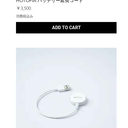
HOTOPIA バッテリー延長コード
価格
￥3,500
消費税込み
ADD TO CART