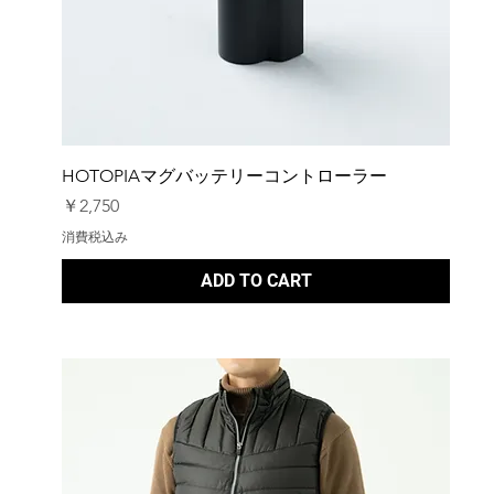
HOTOPIAマグバッテリーコントローラー
価格
￥2,750
消費税込み
ADD TO CART