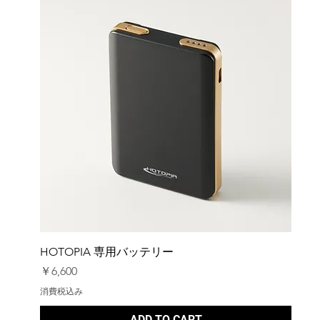
HOTOPIA 専用バッテリー
価格
￥6,600
消費税込み
ADD TO CART